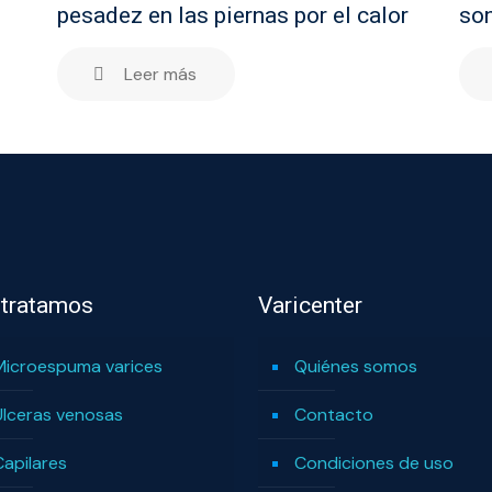
pesadez en las piernas por el calor
son
Leer más
 tratamos
Varicenter
Microespuma varices
Quiénes somos
Úlceras venosas
Contacto
Capilares
Condiciones de uso