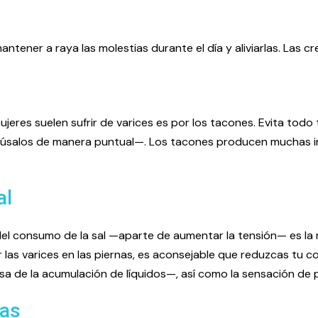
ntener a raya las molestias durante el día y aliviarlas. Las c
ujeres suelen sufrir de varices es por los tacones. Evita tod
salos de manera puntual—. Los tacones producen muchas infl
al
del consumo de la sal —aparte de aumentar la tensión— es la r
r las varices en las piernas, es aconsejable que reduzcas tu co
a de la acumulación de líquidos—, así como la sensación de p
nas