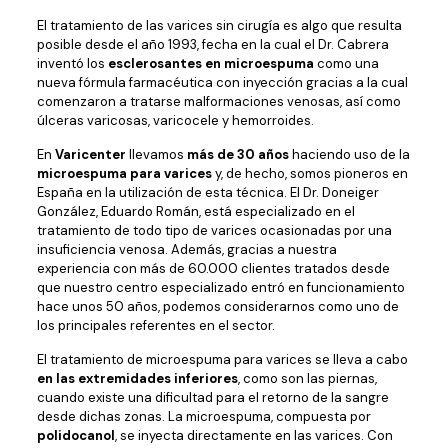
El tratamiento de las varices sin cirugía es algo que resulta
posible desde el año 1993, fecha en la cual el Dr. Cabrera
inventó los
esclerosantes en microespuma
como una
nueva fórmula farmacéutica con inyección gracias a la cual
comenzaron a tratarse malformaciones venosas, así como
úlceras varicosas, varicocele y hemorroides.
En
Varicenter
llevamos
más de 30 años
haciendo uso de la
microespuma para varices
y, de hecho, somos pioneros en
España en la utilización de esta técnica. El Dr. Doneiger
González, Eduardo Román, está especializado en el
tratamiento de todo tipo de varices ocasionadas por una
insuficiencia venosa. Además, gracias a nuestra
experiencia con más de 60.000 clientes tratados desde
que nuestro centro especializado entró en funcionamiento
hace unos 50 años, podemos considerarnos como uno de
los principales referentes en el sector.
El tratamiento de microespuma para varices se lleva a cabo
en las extremidades inferiores
, como son las piernas,
cuando existe una dificultad para el retorno de la sangre
desde dichas zonas. La microespuma, compuesta por
polidocanol
, se inyecta directamente en las varices. Con