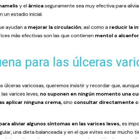
amelis
y el
árnica
seguramente sea muy efectiva para alivia
 un estadio inicial.
ue ayudan a
mejorar la circulación
, así como a
reducir la i
ices más efectivas son las que contienen
mentol o alcanfor
ena para las úlceras var
as úlceras varicosas, queremos insistir y recordar que, aunq
las varices leves,
no suponen en ningún momento una cura
as aplicar ninguna crema,
sino
consultar directamente c
ara aliviar algunos síntomas en las varices leves,
es imp
egular, una dieta balanceada y en el que evites estar mucho ti