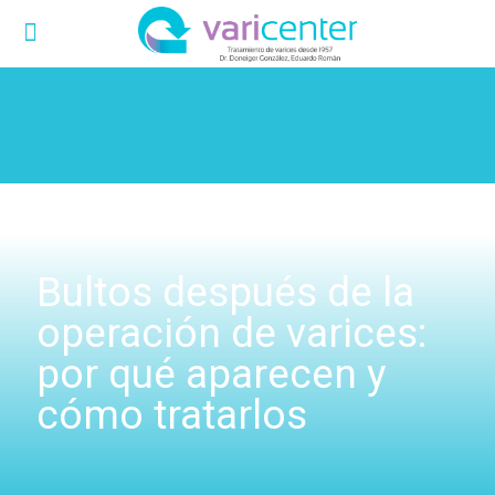
Bultos después de la
operación de varices:
por qué aparecen y
cómo tratarlos