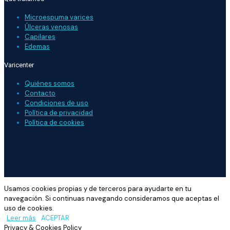
Microespuma varices
Úlceras venosas
Capilares
Edemas
Varicenter
Quiénes somos
Contacto
Condiciones de uso
Política de privacidad
Política de cookies
Usamos cookies propias y de terceros para ayudarte en tu
navegación. Si continuas navegando consideramos que aceptas el
uso de cookies.
Leer más
ACEPTAR
Privacy & Cookies Policy