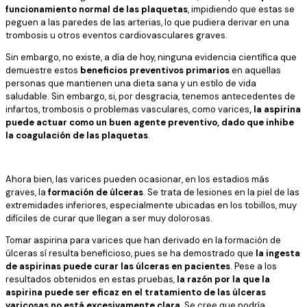
funcionamiento normal de las plaquetas
, impidiendo que estas se
peguen a las paredes de las arterias, lo que pudiera derivar en una
trombosis u otros eventos cardiovasculares graves.
Sin embargo, no existe, a día de hoy, ninguna evidencia científica que
demuestre estos
beneficios preventivos primarios
en aquellas
personas que mantienen una dieta sana y un estilo de vida
saludable. Sin embargo, si, por desgracia, tenemos antecedentes de
infartos, trombosis o problemas vasculares, como varices
, la aspirina
puede actuar como un buen agente preventivo, dado que inhibe
la coagulación de las plaquetas
.
Ahora bien, las varices pueden ocasionar, en los estadios más
graves, la
formación de úlceras
. Se trata de lesiones en la piel de las
extremidades inferiores, especialmente ubicadas en los tobillos, muy
difíciles de curar que llegan a ser muy dolorosas.
Tomar aspirina para varices que han derivado en la formación de
úlceras sí resulta beneficioso, pues se ha demostrado que
la ingesta
de aspirinas puede curar las úlceras en pacientes
. Pese a los
resultados obtenidos en estas pruebas,
la razón por la que la
aspirina puede ser eficaz en el tratamiento de las úlceras
varicosas no está excesivamente clara
. Se cree que podría