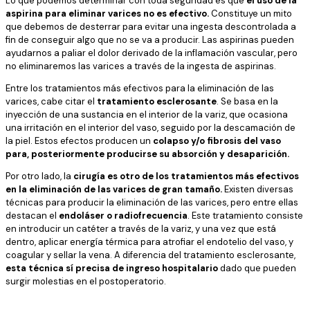
Lo que podemos determinar con toda seguridad es que
el uso de la
aspirina para eliminar varices no es efectivo.
Constituye un mito
que debemos de desterrar para evitar una ingesta descontrolada a
fin de conseguir algo que no se va a producir. Las aspirinas pueden
ayudarnos a paliar el dolor derivado de la inflamación vascular, pero
no eliminaremos las varices a través de la ingesta de aspirinas.
Entre los tratamientos más efectivos para la eliminación de las
varices, cabe citar el
tratamiento esclerosante
. Se basa en la
inyección de una sustancia en el interior de la variz, que ocasiona
una irritación en el interior del vaso, seguido por la descamación de
la piel. Estos efectos producen un
colapso y/o fibrosis del vaso
para, posteriormente producirse su absorción y desaparición.
Por otro lado, la
cirugía
es otro de los tratamientos más efectivos
en la eliminación de las varices de gran tamaño.
Existen diversas
técnicas para producir la eliminación de las varices, pero entre ellas
destacan el
endoláser o radiofrecuencia
. Este tratamiento consiste
en introducir un catéter a través de la variz, y una vez que está
dentro, aplicar energía térmica para atrofiar el endotelio del vaso, y
coagular y sellar la vena. A diferencia del tratamiento esclerosante,
esta técnica sí precisa de ingreso hospitalario
dado que pueden
surgir molestias en el postoperatorio.