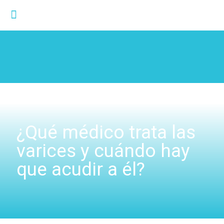
¿Qué médico trata las
varices y cuándo hay
que acudir a él?