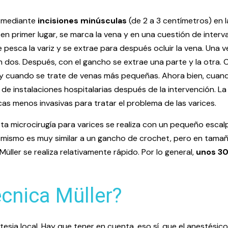
za mediante
incisiones minúsculas
(de 2 a 3 centímetros) en 
en primer lugar, se marca la vena y en una cuestión de interv
se pesca la variz y se extrae para después ocluir la vena. Una 
en dos. Después, con el gancho se extrae una parte y la otra
 y cuando se trate de venas más pequeñas. Ahora bien, cuand
e instalaciones hospitalarias después de la intervención. La 
 menos invasivas para tratar el problema de las varices.
ta microcirugía para varices se realiza con un pequeño escalp
El mismo es muy similar a un gancho de crochet, pero en tamaño
üller se realiza relativamente rápido. Por lo general,
unos 30
écnica Müller?
estesia local. Hay que tener en cuenta, eso sí, que el anestési