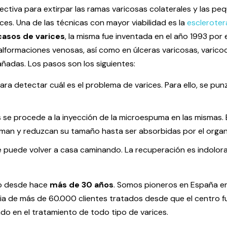
ectiva para extirpar las ramas varicosas colaterales y las peq
ces. Una de las técnicas con mayor viabilidad es la
esclerote
 casos
de varices
, la misma fue inventada en el año 1993 por 
formaciones venosas, así como en úlceras varicosas, varicoce
ñadas. Los pasos son los siguientes:
para detectar cuál es el problema de varices. Para ello, se pu
se procede a la inyección de la microespuma en las mismas. 
riman y reduzcan su tamaño hasta ser absorbidas por el orga
nte puede volver a casa caminando. La recuperación es indolora
to desde hace
más de 30 años
. Somos pioneros en España en 
a de más de 60.000 clientes tratados desde que el centro fu
do en el tratamiento de todo tipo de varices.