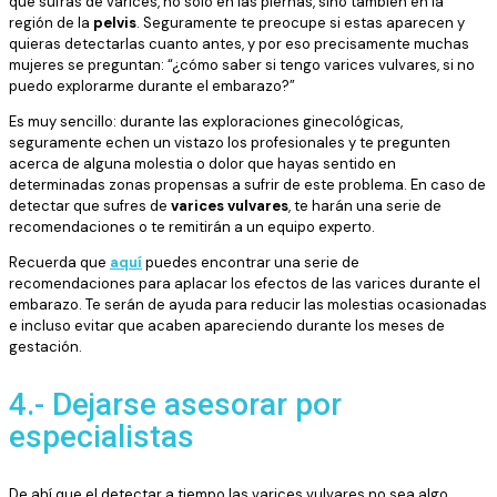
que sufras de varices, no solo en las piernas, sino también en la
región de la
pelvis
. Seguramente te preocupe si estas aparecen y
quieras detectarlas cuanto antes, y por eso precisamente muchas
mujeres se preguntan: “¿cómo saber si tengo varices vulvares, si no
puedo explorarme durante el embarazo?”
Es muy sencillo: durante las exploraciones ginecológicas,
seguramente echen un vistazo los profesionales y te pregunten
acerca de alguna molestia o dolor que hayas sentido en
determinadas zonas propensas a sufrir de este problema. En caso de
detectar que sufres de
varices vulvares
, te harán una serie de
recomendaciones o te remitirán a un equipo experto.
Recuerda que
aquí
puedes encontrar una serie de
recomendaciones para aplacar los efectos de las varices durante el
embarazo. Te serán de ayuda para reducir las molestias ocasionadas
e incluso evitar que acaben apareciendo durante los meses de
gestación.
4.- Dejarse asesorar por
especialistas
De ahí que el detectar a tiempo las varices vulvares no sea algo