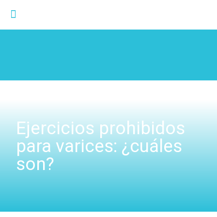
Ejercicios prohibidos
para varices: ¿cuáles
son?